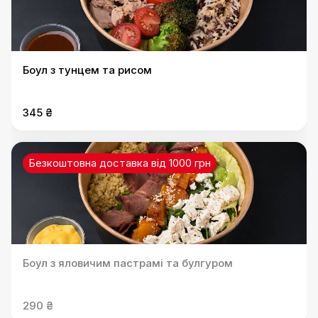
Боул з тунцем та рисом
345 ₴
Безкоштовна доставка від 1000 грн
Боул з яловичим пастрамі та булгуром
290 ₴