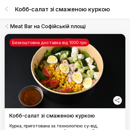
Кобб-салат зі смаженою куркою
Meat Bar на Софійській площі
Безкоштовна доставка від 1000 грн
Кобб-салат зі смаженою куркою
Курка, приготована за технологією су-від,