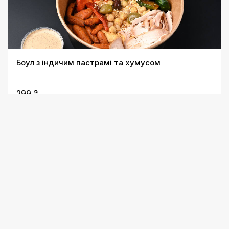
Боул з індичим пастрамі та хумусом
299 ₴
Безкоштовна доставка від 1000 грн
Боул овочевий з моцарелою