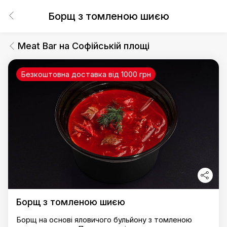
Борщ з томленою шиєю
Meat Bar на Софійській площі
Безкоштовна доставка від 1000 грн
Борщ з томленою шиєю
Борщ на основі яловичого бульйону з томленою